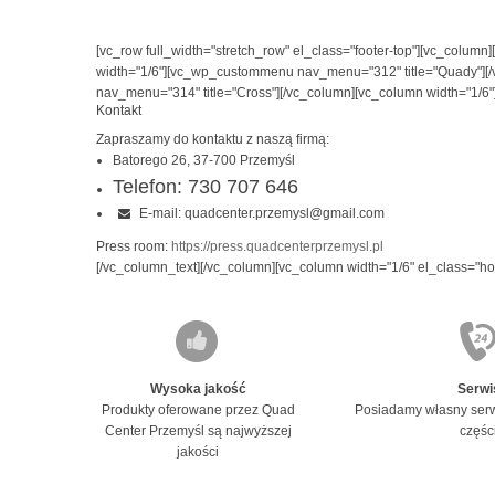
[vc_row full_width="stretch_row" el_class="footer-top"][vc_colum
width="1/6"][vc_wp_custommenu nav_menu="312" title="Quady"][
nav_menu="314" title="Cross"][/vc_column][vc_column width="1/6
Kontakt
Zapraszamy do kontaktu z naszą firmą:
Batorego 26, 37-700 Przemyśl
Telefon: 730 707 646
E-mail: quadcenter.przemysl@gmail.com
Press room:
https://press.quadcenterprzemysl.pl
[/vc_column_text][/vc_column][vc_column width="1/6" el_class="ho
Wysoka jakość
Serwi
Produkty oferowane przez Quad
Posiadamy własny serw
Center Przemyśl są najwyższej
częśc
jakości