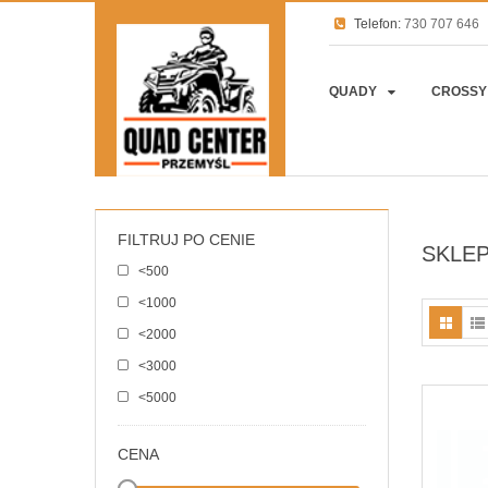
Telefon:
730 707 646
QUADY
CROSSY
Strona główna
Produkty
FILTRUJ PO CENIE
SKLE
<500
<1000
<2000
<3000
<5000
CENA