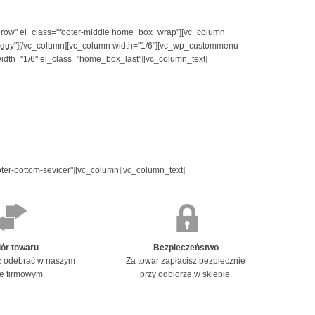
tch_row" el_class="footer-middle home_box_wrap"][vc_column
ggy"][/vc_column][vc_column width="1/6"][vc_wp_custommenu
idth="1/6" el_class="home_box_last"][vc_column_text]
oter-bottom-sevicer"][vc_column][vc_column_text]
ór towaru
Bezpieczeństwo
 odebrać w naszym
Za towar zapłacisz bezpiecznie
ie firmowym.
przy odbiorze w sklepie.