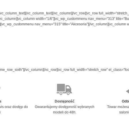
n][vc_column_text][/vc_column_text][/vc_column][/vc_row][vc_row full_width="stre
/vc_column][vc_column width="1/6"][vc_wp_custommenu nav_menu="313" title="Bu
"][vc_wp_custommenu nav_menu="315" title="Akcesoria"][/vc_column][vc_column w
me_row_sixth"][/vc_column][/vc_row][vc_row full_width="stretch_row" el_class="fo
s
Dostępność
Odbi
is oraz dostęp do
Gwarantujemy dostępność wybranych
Towar możesz
i
modeli do 48h.
salon