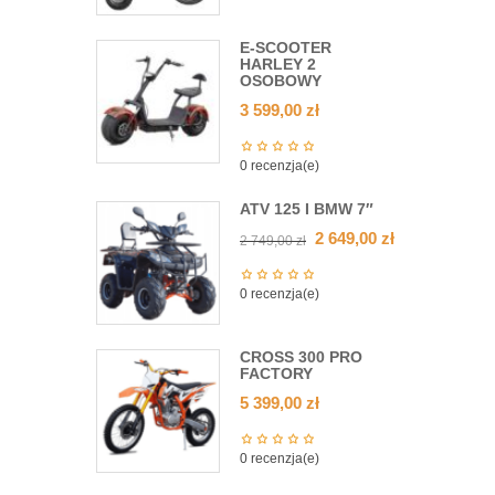
E-SCOOTER
HARLEY 2
OSOBOWY
3 599,00
zł
0 recenzja(e)
ATV 125 I BMW 7″
2 649,00
zł
2 749,00
zł
0 recenzja(e)
CROSS 300 PRO
FACTORY
5 399,00
zł
0 recenzja(e)