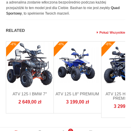
a adrenalina zostanie wtłoczona bezpośrednio podczas każdej
przejażdżki to ten model jest dla Ciebie. Bashan to nie jest zwykły
Quad
Sportowy
, to spełnienie Twoich marzeń.
RELATED
Pokaż Wszystkie
-4%
-4%
-6%
ATV 125 I BMW 7″
ATV 125 L8″ PREMIUM
ATV 125 HE
PREMIUM
2 649,00
zł
3 199,00
zł
3 299,0