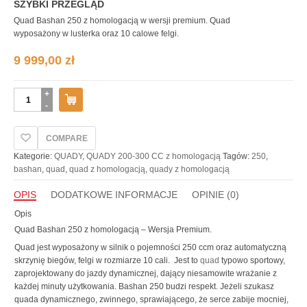
SZYBKI PRZEGLĄD
Quad Bashan 250 z homologacją w wersji premium. Quad
wyposażony w lusterka oraz 10 calowe felgi.
9 999,00
zł
ilość
Quad
Bashan
250
COMPARE
z
Kategorie:
QUADY
,
QUADY 200-300 CC z homologacją
Tagów:
250
,
homologacją
bashan
,
quad
,
quad z homologacją
,
quady z homologacją
OPIS
DODATKOWE INFORMACJE
OPINIE (0)
Opis
Quad Bashan 250 z homologacją – Wersja Premium.
Quad jest wyposażony w silnik o pojemności 250 ccm oraz automatyczną
skrzynię biegów, felgi w rozmiarze 10 cali. Jest to
quad
typowo sportowy,
zaprojektowany do jazdy dynamicznej, dający niesamowite wrażanie z
każdej minuty użytkowania. Bashan 250 budzi respekt. Jeżeli szukasz
quada dynamicznego, zwinnego, sprawiającego, że serce zabije mocniej,