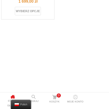
1 699,00
zł
WYBIERZ OPCJE
0
STRONA
SZUKAJ
KOSZYK
MOJE KONTO
Polish
GŁÓWNA