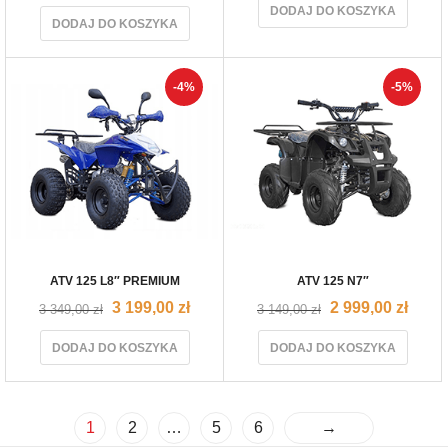
DODAJ DO KOSZYKA
DODAJ DO KOSZYKA
-4%
-5%
ATV 125 L8″ PREMIUM
ATV 125 N7″
3 199,00
zł
2 999,00
zł
3 349,00
zł
3 149,00
zł
DODAJ DO KOSZYKA
DODAJ DO KOSZYKA
1
2
…
5
6
→