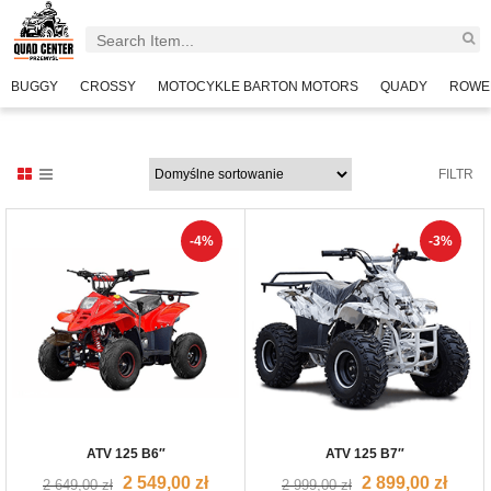
BUGGY
CROSSY
MOTOCYKLE BARTON MOTORS
QUADY
ROWE
FILTR
-4%
-3%
ATV 125 B6″
ATV 125 B7″
2 549,00
zł
2 899,00
zł
2 649,00
zł
2 999,00
zł