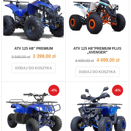
ATV 125 H8″ PREMIUM
ATV 125 H8″PREMIUM PLUS
„AVENGER”
3 399,00
zł
3 549,00
zł
4 499,00
zł
4 699,00
zł
DODAJ DO KOSZYKA
DODAJ DO KOSZYKA
-4%
-6%