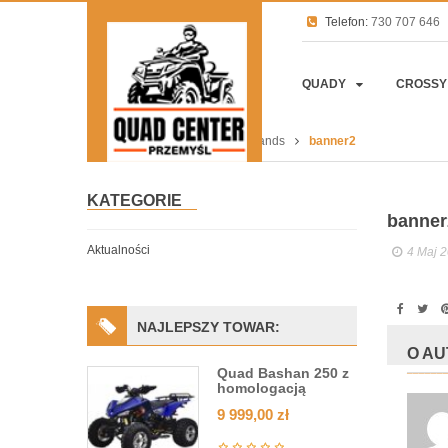
Telefon:
730 707 646
QUADY
CROSSY
Strona główna
Bestseller brands
banner2
KATEGORIE
banner
Aktualności
4 Maj 
NAJLEPSZY TOWAR:
O A
Quad Bashan 250 z
homologacją
9 999,00
zł