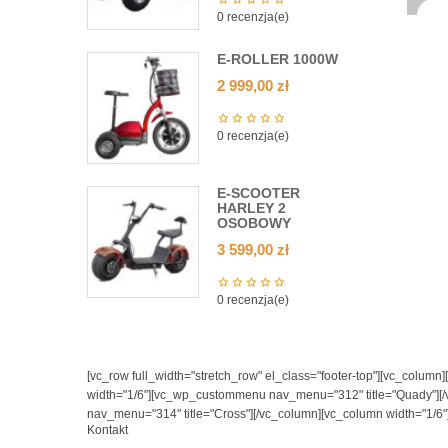
0 recenzja(e)
E-ROLLER 1000W
2 999,00
zł
0 recenzja(e)
E-SCOOTER
HARLEY 2
OSOBOWY
3 599,00
zł
0 recenzja(e)
[vc_row full_width="stretch_row" el_class="footer-top"][vc_colum
width="1/6"][vc_wp_custommenu nav_menu="312" title="Quady"][
nav_menu="314" title="Cross"][/vc_column][vc_column width="1/6
Kontakt