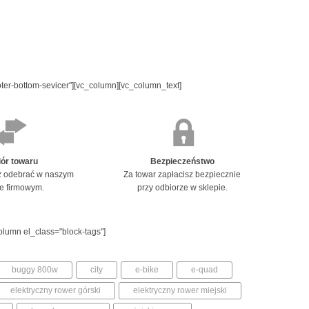
oter-bottom-sevicer"][vc_column][vc_column_text]
ór towaru
Bezpieczeństwo
 odebrać w naszym
Za towar zapłacisz bezpiecznie
ie firmowym.
przy odbiorze w sklepie.
olumn el_class="block-tags"]
buggy 800w
city
e-bike
e-quad
elektryczny rower górski
elektryczny rower miejski