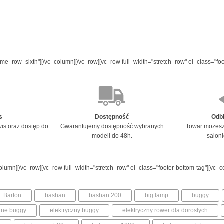
me_row_sixth"][/vc_column][/vc_row][vc_row full_width="stretch_row" el_class="fo
s
Dostępność
Odbi
is oraz dostęp do
Gwarantujemy dostępność wybranych
Towar możesz
i
modeli do 48h.
salon
olumn][/vc_row][vc_row full_width="stretch_row" el_class="footer-bottom-tag"][vc_c
Barton
bashan
bashan 200
big lamp
buggy
czne buggy
elektryczny buggy
elektryczny rower dla dorosłych