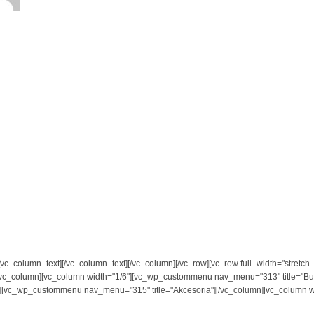
n][vc_column_text][/vc_column_text][/vc_column][/vc_row][vc_row full_width="stre
/vc_column][vc_column width="1/6"][vc_wp_custommenu nav_menu="313" title="Bu
"][vc_wp_custommenu nav_menu="315" title="Akcesoria"][/vc_column][vc_column w