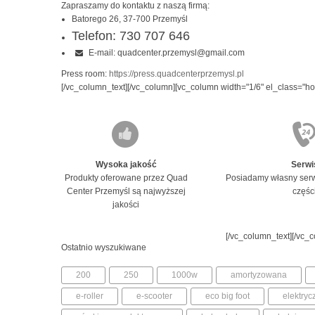
Zapraszamy do kontaktu z naszą firmą:
Batorego 26, 37-700 Przemyśl
Telefon: 730 707 646
E-mail: quadcenter.przemysl@gmail.com
Press room:
https://press.quadcenterprzemysl.pl
[/vc_column_text][/vc_column][vc_column width="1/6" el_class="ho
Wysoka jakość
Serwi
Produkty oferowane przez Quad
Posiadamy własny serw
Center Przemyśl są najwyższej
częśc
jakości
[/vc_column_text][/vc_c
Ostatnio wyszukiwane
200
250
1000w
amortyzowana
e-roller
e-scooter
eco big foot
elektry