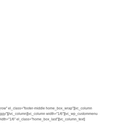
tch_row" el_class="footer-middle home_box_wrap"][vc_column
ggy"][/vc_column][vc_column width="1/6"][vc_wp_custommenu
idth="1/6" el_class="home_box_last"][vc_column_text]