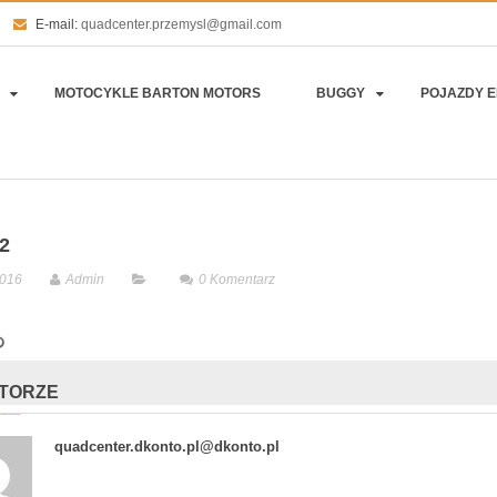
E-mail:
quadcenter.przemysl@gmail.com
MOTOCYKLE BARTON MOTORS
BUGGY
POJAZDY 
2
2016
Admin
0
Komentarz
UTORZE
quadcenter.dkonto.pl@dkonto.pl