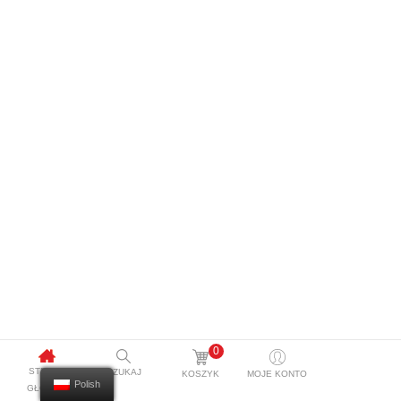
0
STRONA
SZUKAJ
KOSZYK
MOJE KONTO
Polish
GŁÓWNA