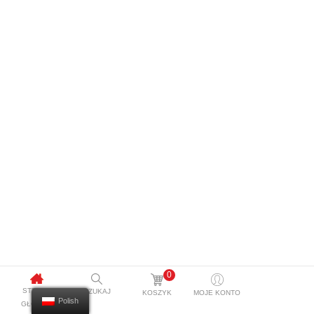
0
STRONA
SZUKAJ
KOSZYK
MOJE KONTO
Polish
GŁÓWNA