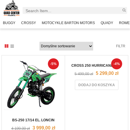
BUGGY
CROSSY
MOTOCYKLE BARTON MOTORS
QUADY
ROWE
FILTR
-5%
-4%
CROSS 250 HURRICANE PRO
5 299,00
zł
5 499,00
zł
DODAJ DO KOSZYKA
BS-250 17/14 EL. LONCIN
3 999,00
zł
4 199,00
zł