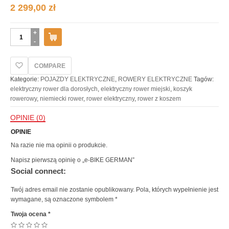
2 299,00
zł
ilość
e-
BIKE
GERMAN
COMPARE
Kategorie:
POJAZDY ELEKTRYCZNE
,
ROWERY ELEKTRYCZNE
Tagów:
elektryczny rower dla dorosłych
,
elektryczny rower miejski
,
koszyk
rowerowy
,
niemiecki rower
,
rower elektryczny
,
rower z koszem
OPINIE (0)
OPINIE
Na razie nie ma opinii o produkcie.
Napisz pierwszą opinię o „e-BIKE GERMAN”
Social connect:
Twój adres email nie zostanie opublikowany.
Pola, których wypełnienie jest
wymagane, są oznaczone symbolem
*
Twoja ocena
*