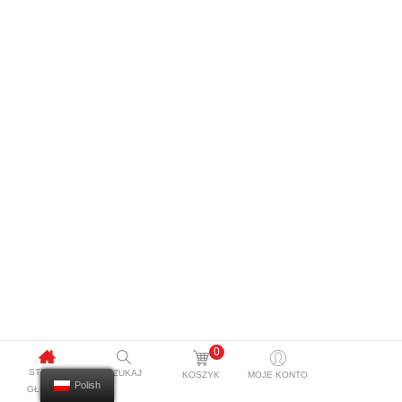
0
STRONA
SZUKAJ
KOSZYK
MOJE KONTO
Polish
GŁÓWNA