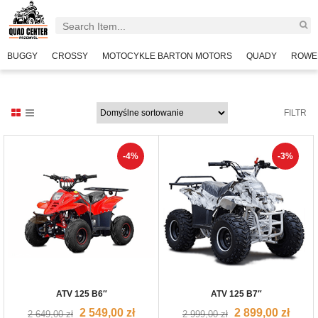
BUGGY
CROSSY
MOTOCYKLE BARTON MOTORS
QUADY
ROWE
FILTR
-4%
-3%
ATV 125 B6″
ATV 125 B7″
2 549,00
zł
2 899,00
zł
2 649,00
zł
2 999,00
zł