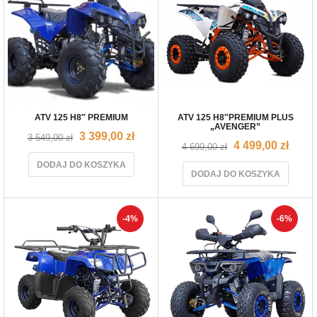
ATV 125 H8″ PREMIUM
ATV 125 H8″PREMIUM PLUS
„AVENGER”
3 399,00
zł
3 549,00
zł
4 499,00
zł
4 699,00
zł
DODAJ DO KOSZYKA
DODAJ DO KOSZYKA
-4%
-6%