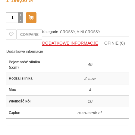
1 199,00
zł
ilość
MINI
CROSS
ORION
Kategorie:
CROSSY
,
MINI CROSSY
COMPARE
EL.
DODATKOWE INFORMACJE
OPINIE (0)
Dodatkowe informacje
Pojemność silnika
49
(ccm)
2-suw
Rodzaj silnika
4
Moc
10
Wielkość kół
rozrusznik el.
Zapłon